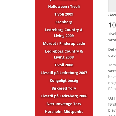
Halloween i Tivoli
Tivoli 2009
Fler
Kronborg
10
Ledreborg Country &
Tivo
Living 2009
sæso
Mordet i Finderup Lade
Det 
Ledreborg Country &
utro
Living 2008
Tivoli 2008
Tom 
være
Livsstil på Ledreborg 2007
have
Kongeligt besøg
noge
Birkerød Torv
På a
Livsstil på Ledreborg 2006
Ud f
Nærumvænge Torv
førs
blev
Hørsholm Midtpunkt