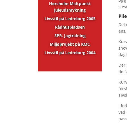
og g
Hørsholm Midtpunkt
sæs
juleudsmykning
Pil
Livsstil på Ledreborg 2005
Det 
Rådhuspladsen
ens,
SPR. Jagtridning
Kurv
Miljøprojekt på KMC
show
Livsstil på Ledreborg 2004
dagl
Der 
de f
Kurv
fors
Tivo
I fo
ved 
pass