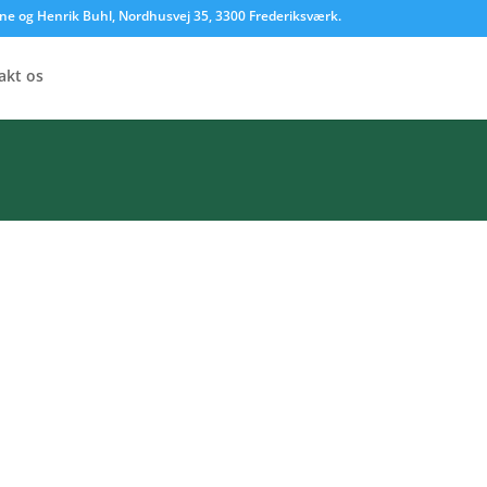
Jane og Henrik Buhl, Nordhusvej 35, 3300 Frederiksværk.
akt os