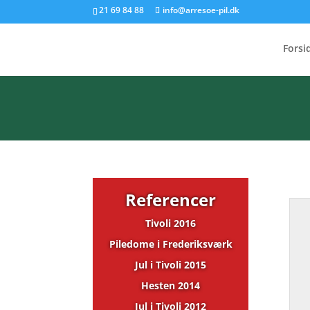
21 69 84 88
info@arresoe-pil.dk
Forsi
Referencer
Tivoli 2016
Piledome i Frederiksværk
Jul i Tivoli 2015
Hesten 2014
Jul i Tivoli 2012