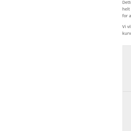
Dett
helt
for 
Vi v
kurv