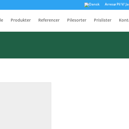
Arresø Pil V/ 
Tivoli 2008
de
Produkter
Referencer
Pilesorter
Prislister
Kont