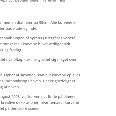
urve, hvor beplantningen varierer med
je med en diameter på 95cm. Alle kurvene er
nter både ude og inde.
sæsonåbningen af Sørens Østergårds varieté
antningerne i kurvene bliver vedligeholdt
sk og frodigt.
et nye tiltag, der har glædet sig meget over
. I løbet af sæsonen, kan pilekurvene opleves
 rundt omkring i haven. Det er glædeligt at
ng af haven.
 august 2008, var kurvene at finde på plænen
 kreative dekorationer, hvor temaet i kurvene
et på den store scene.