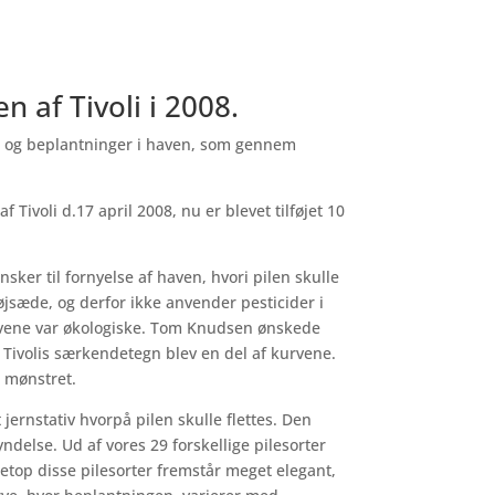
n af Tivoli i 2008.
 og beplantninger i haven, som gennem
 Tivoli d.17 april 2008, nu er blevet tilføjet 10
ker til fornyelse af haven, hvori pilen skulle
jsæde, og derfor ikke anvender pesticider i
kurvene var økologiske. Tom Knudsen ønskede
 af Tivolis særkendetegn blev en del af kurvene.
s mønstret.
 jernstativ hvorpå pilen skulle flettes. Den
ndelse. Ud af vores 29 forskellige pilesorter
top disse pilesorter fremstår meget elegant,