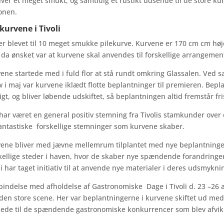
iver et meget smukt, og samtidig et rustikt udsende til de store k
onen.
ekurvene i Tivoli
er blevet til 10 meget smukke pilekurve. Kurvene er 170 cm cm hø
 da ønsket var at kurvene skal anvendes til forskellige arrangeme
ene startede med i fuld flor at stå rundt omkring Glassalen. Ved 
 i maj var kurvene iklædt flotte beplantninger til premieren. Bepl
igt, og bliver løbende udskiftet, så beplantningen altid fremstår fri
har været en general positiv stemning fra Tivolis stamkunder over d
antastiske forskellige stemninger som kurvene skaber.
ene bliver med jævne mellemrum tilplantet med nye beplantninger
kellige steder i haven, hvor de skaber nye spændende forandringer
li har taget initiativ til at anvende nye materialer i deres udsmykni
rbindelse med afholdelse af Gastronomiske Dage i Tivoli d. 23 –26
den store scene. Her var beplantningerne i kurvene skiftet ud med
ede til de spændende gastronomiske konkurrencer som blev afvikl