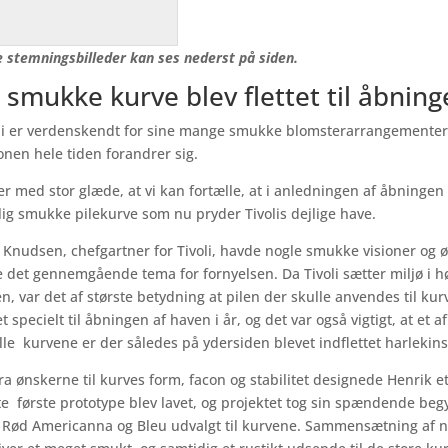
e stemningsbilleder kan ses nederst på siden.
 smukke kurve blev flettet til åbninge
li er verdenskendt for sine mange smukke blomsterarrangementer
nen hele tiden forandrer sig.
er med stor glæde, at vi kan fortælle, at i anledningen af åbningen af
lig smukke pilekurve som nu pryder Tivolis dejlige have.
Knudsen, chefgartner for Tivoli, havde nogle smukke visioner og øns
 det gennemgående tema for fornyelsen. Da Tivoli sætter miljø i hø
n, var det af største betydning at pilen der skulle anvendes til 
t specielt til åbningen af haven i år, og det var også vigtigt, at et
lle kurvene er der således på ydersiden blevet indflettet harlekin
ra ønskerne til kurves form, facon og stabilitet designede Henrik et
te første prototype blev lavet, og projektet tog sin spændende begy
 Rød Americanna og Bleu udvalgt til kurvene. Sammensætning af ne