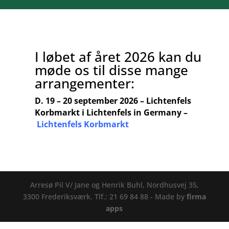
I løbet af året 2026 kan du
møde os til disse mange
arrangementer:
D. 19 – 20 september 2026 – Lichtenfels
Korbmarkt i Lichtenfels in Germany –
Lichtenfels K
orbmarkt
Arresø Pil V/ Jane og Henrik Buhl, Nordhusvej 35,
3300 Frederiksværk. Tlf.: 21 69 84 88 - Made by
firma
apps