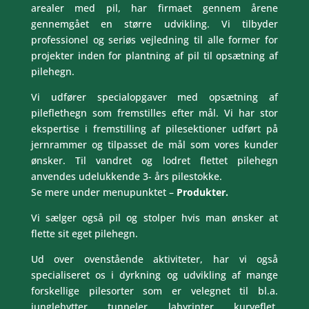
arealer med pil, har firmaet gennem årene
gennemgået en større udvikling. Vi tilbyder
professionel og seriøs vejledning til alle former for
projekter inden for plantning af pil til opsætning af
pilehegn.
Vi udfører specialopgaver med opsætning af
pileflethegn som fremstilles efter mål. Vi har stor
ekspertise i fremstilling af pilesektioner udført på
jernrammer og tilpasset de mål som vores kunder
ønsker. Til vandret og lodret flettet pilehegn
anvendes udelukkende 3- års pilestokke.
Se mere under menupunktet –
Produkter.
Vi sælger også pil og stolper hvis man ønsker at
flette sit eget pilehegn.
Ud over ovenstående aktiviteter, har vi også
specialiseret os i dyrkning og udvikling af mange
forskellige pilesorter som er velegnet til bl.a.
junglehytter, tunneler, labyrinter, kurveflet,