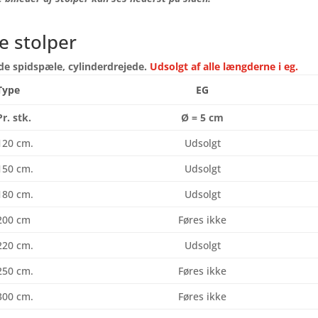
e stolper
e spidspæle, cylinderdrejede.
Udsolgt af alle længderne i eg.
Type
EG
Pr. stk.
Ø = 5 cm
120 cm.
Udsolgt
150 cm.
Udsolgt
180 cm.
Udsolgt
200 cm
Føres ikke
220 cm.
Udsolgt
250 cm.
Føres ikke
300 cm.
Føres ikke