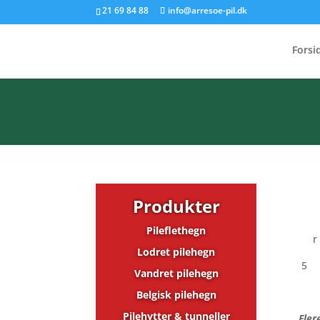
21 69 84 88
info@arresoe-pil.dk
Forsi
Produkter
Pileflethegn
r
Lodret pilehegn
5
Vandret pilehegn
Belgisk pilehegn
Pilehytter & tunneller
Fler