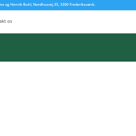
Jane og Henrik Buhl, Nordhusvej 35, 3300 Frederiksværk.
akt os