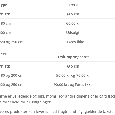
Type
Lærk
Pr. stk
.
Ø 5 cm
180 cm
60,00 kr
200 cm
Udsolgt
220 og 250 cm
Føres ikke
TYPE
Trykimprægneret
Pr. stk.
Ø 5 cm
180 og 200 cm
50,00 kr og 70,00 kr
220 og 250 cm
90,00 kr. og Føres ikke
erne er vejledende og inkl. moms. For andre dimensioner og træsor
s forbehold for prisstigninger.
 vores produkter kan leveres med fragtmand iflg. gældende takster