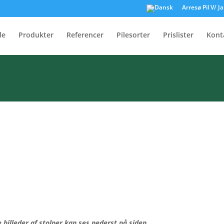
Arresø Pil V/ 
Stolper
de
Produkter
Referencer
Pilesorter
Prislister
Kont
e billeder af stolper kan ses nederst på siden.